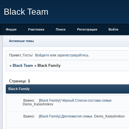
Black Team
Форум
Участники
Поиск
Регистрация
Войти
Активные темы
Привет, Гость!
Войдите
или
зарегистрируйтесь
.
»
Black Team
»
Black Family
Страница:
1
Black Family
Важно:
[Black Family] Чёрный Список состава семьи.
Denis_Kalashnikov
Важно:
[Black Family] Дипломатия семьи
Denis_Kalashnikov