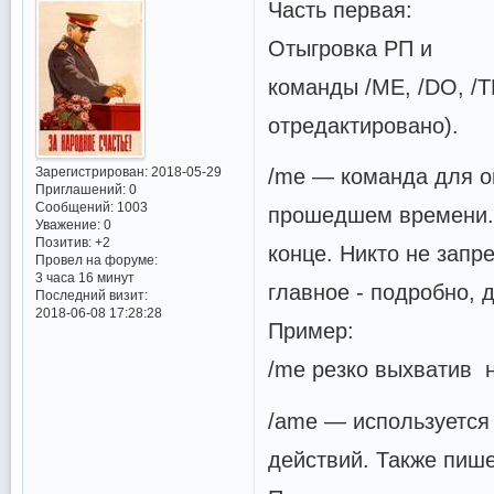
Часть первая:
Отыгровка РП и
команды /ME, /DO, /T
отредактировано).
/me — команда для о
Зарегистрирован
: 2018-05-29
Приглашений:
0
Сообщений:
1003
прошедшем времени. 
Уважение:
0
Позитив:
+2
конце. Никто не запр
Провел на форуме:
3 часа 16 минут
главное - подробно, 
Последний визит:
2018-06-08 17:28:28
Пример:
/me резко выхватив н
/ame — используется
действий. Также пише