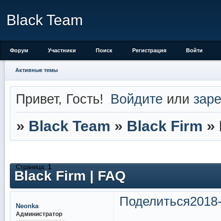
Black Team
Форум
Участники
Поиск
Регистрация
Войти
Активные темы
Привет, Гость!
Войдите
или
заре
»
Black Team
»
Black Firm
»
Страница:
1
Black Firm | FAQ
Поделиться
2018-
Neonka
Администратор