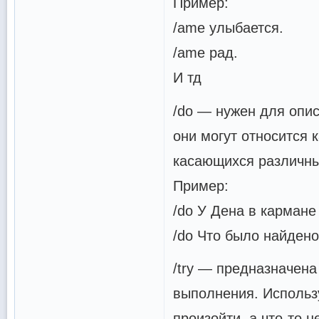
Пример:
/ame улыбается.
/ame рад.
И тд
/do — нужен для опи
они могут относится к
касающихся различны
Пример:
/do У Дена в кармане
/do Что было найден
/try — предназначена
выполнения. Использу
произойти, а что-то не